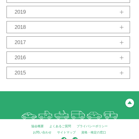
12月
11月
10月
6月
4月
1月
2019
12月
11月
10月
9月
8月
7月
6月
2018
4月
3月
2月
1月
12月
11月
10月
9月
8月
7月
4月
2017
2月
12月
11月
10月
9月
8月
7月
4月
2016
3月
2月
1月
12月
11月
10月
9月
8月
7月
6月
2015
5月
4月
1月
12月
11月
10月
9月
8月
7月
6月
5月
協会概要
よくあるご質問
プライバシーポリシー
お問い合わせ
サイトマップ
資格・検定の窓口