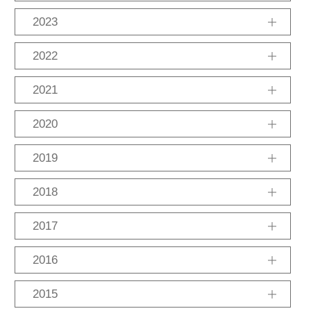
12月
10月
8月
2023
12月
11月
8月
7月
2月
2022
12月
11月
8月
7月
6月
2021
12月
11月
10月
9月
8月
6月
5月
2020
12月
11月
10月
6月
4月
1月
2019
12月
11月
10月
9月
8月
7月
6月
2018
4月
3月
2月
1月
12月
11月
10月
9月
8月
7月
4月
2017
2月
12月
11月
10月
9月
8月
7月
4月
2016
3月
2月
1月
12月
11月
10月
9月
8月
7月
6月
2015
5月
4月
1月