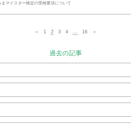
くるまマイスター検定の受検要項について
＜
1
2
3
4
…
16
＞
過去の記事
9月
8月
8月
7月
2月