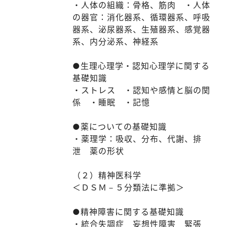
・人体の組織：骨格、筋肉 ・人体
の器官：消化器系、循環器系、呼吸
器系、泌尿器系、生殖器系、感覚器
系、内分泌系、神経系
●生理心理学・認知心理学に関する
基礎知識
・ストレス ・認知や感情と脳の関
係 ・睡眠 ・記憶
●薬についての基礎知識
・薬理学：吸収、分布、代謝、排
泄 薬の形状
（２）精神医科学
＜ＤＳＭ－５分類法に準拠＞
●精神障害に関する基礎知識
・統合失調症 妄想性障害 緊張